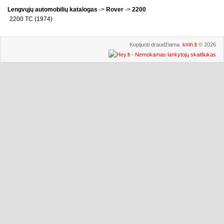
Lengvųjų automobilių katalogas
->
Rover
->
2200
2200 TC (1974)
Kopijuoti draudžiama.
kmh.lt
© 2026